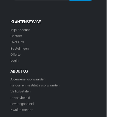
KLANTENSERVICE
Mijn Account
Contact
Over Ons
Bestellingen
Offerte
Login
ABOUT US
Algemene voorwaarden
Retour- en Restitutievoorwaarden
Veilig Betalen
Privacybeleid
Leveringsbeleid
Kwaliteitseisen