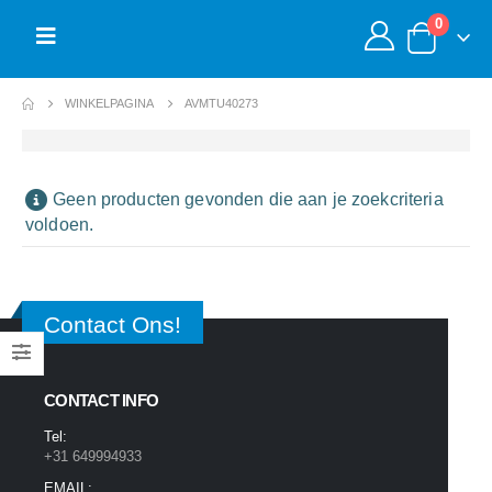
0
WINKELPAGINA
AVMTU40273
Geen producten gevonden die aan je zoekcriteria
voldoen.
Contact Ons!
CONTACT INFO
Tel:
+31 649994933
EMAIL: