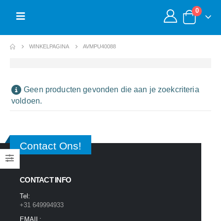
0
WINKELPAGINA
AVMPU40088
Geen producten gevonden die aan je zoekcriteria
voldoen.
Contact Ons!
CONTACT INFO
Tel:
+31 649994933
EMAIL: