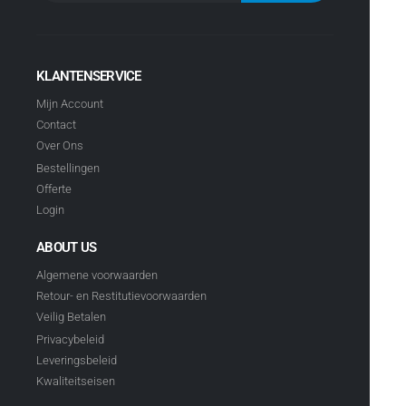
KLANTENSERVICE
Mijn Account
Contact
Over Ons
Bestellingen
Offerte
Login
ABOUT US
Algemene voorwaarden
Retour- en Restitutievoorwaarden
Veilig Betalen
Privacybeleid
Leveringsbeleid
Kwaliteitseisen