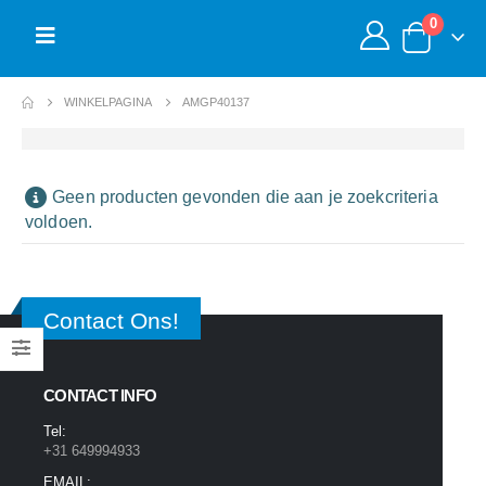
0
WINKELPAGINA
AMGP40137
Geen producten gevonden die aan je zoekcriteria
voldoen.
Contact Ons!
CONTACT INFO
Tel:
+31 649994933
EMAIL: