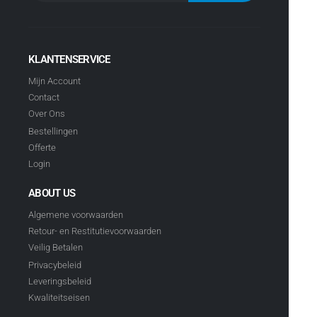
KLANTENSERVICE
Mijn Account
Contact
Over Ons
Bestellingen
Offerte
Login
ABOUT US
Algemene voorwaarden
Retour- en Restitutievoorwaarden
Veilig Betalen
Privacybeleid
Leveringsbeleid
Kwaliteitseisen